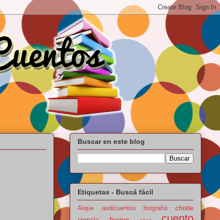
Buscar en este blog
Etiquetas - Buscá fácil
chiste
Aique
audicuentos
biografia
cuento
ciencia ficcion
circo