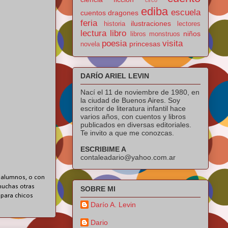
ediba
escuela
cuentos
dragones
feria
ilustraciones
historia
lectores
lectura
libro
niños
libros
monstruos
poesia
visita
princesas
novela
DARÍO ARIEL LEVIN
Nací el 11 de noviembre de 1980, en
la ciudad de Buenos Aires. Soy
escritor de literatura infantil hace
varios años, con cuentos y libros
publicados en diversas editoriales.
Te invito a que me conozcas.
ESCRIBIME A
contaleadario@yahoo.com.ar
us alumnos, o con
 muchas otras
SOBRE MI
 para chicos
Darío A. Levin
Dario