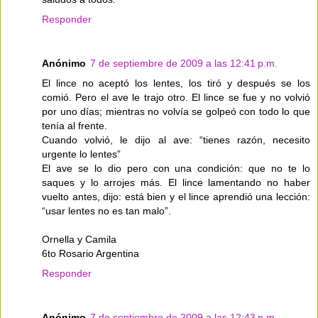
Responder
Anónimo
7 de septiembre de 2009 a las 12:41 p.m.
El lince no aceptó los lentes, los tiró y después se los
comió. Pero el ave le trajo otro. El lince se fue y no volvió
por uno días; mientras no volvía se golpeó con todo lo que
tenía al frente.
Cuando volvió, le dijo al ave: “tienes razón, necesito
urgente lo lentes”
El ave se lo dio pero con una condición: que no te lo
saques y lo arrojes más. El lince lamentando no haber
vuelto antes, dijo: está bien y el lince aprendió una lección:
“usar lentes no es tan malo”.
Ornella y Camila
6to Rosario Argentina
Responder
Anónimo
7 de septiembre de 2009 a las 12:43 p.m.