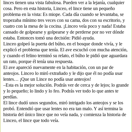
linces tienen una vista fabulosa. Pueden ver a la lejanía, cualquier
cosa. Pero en esta historia, Linceo, el lince tiene un pequeño
problema en la vista: Es miope. Cada día cuando se levantaba, se
tropezaba mínimo tres veces con su cama, dos con su escritorio, y
cuatro con la mesa de la cocina. ¡Linceo veía poco y nada! Estaba
cansado de golpearse y golpearse y de perderse por no ver dónde
estaba. Entonces tomó una decisión: Pidió ayuda.
Linceo golpeó la puerta del búho, en el bosque donde vivía, y le
explicó el problema que tenía. El ave escuchó con mucha atención,
y cuando el felino terminó su relato, el búho le pidió que aguardara
un rato, porque él tenía una respuesta.
El ave apareció nuevamente en la habitación, con un par de
anteojos. Linceo lo miró extrañado y le dijo que él no podía usar
lentes… ¡Que un Lince no podía usar anteojos!
–Esta es la mejor solución. Podrás ver de cerca y de lejos; lo grande
y lo pequeño; lo lindo y lo feo. Podrás ver todo lo que antes te
perdías.
El lince dudó unos segundos, miró intrigado los anteojos y se los
probó. Entendió que usar lentes no era tan malo. Y así termina la
historia del único lince que no veía nada, y comienza la historia de
Linceo, el lince que todo veía.