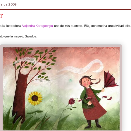
re de 2009
ar
 la ilustradora
Alejandra Karageorgiu
uno de mis cuentos. Ella, con mucha creatividad, dib
to que la inspiró. Saludos.