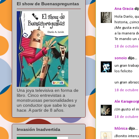
El show de Buenaspreguntas
Ana Gracia
dij
Hola Darío, q
historia, ¿sin
¡Me gusta esta
a la manera de
Te mando un 
18 de octubre 
sonoio
dijo...
un gran traba
los felicito
un gran abraz
Una joya televisiva en forma de
18 de octubre 
libro. Cinco entrevistas a
monstruosas personalidades y
Ale Karageorg
un conductor que sabe lo que
¡Un gusto el i
hace. A partir de 8 años.
18 de octubre 
Mónica
dijo...
Invasión Inadvertida
¡Bonito inter