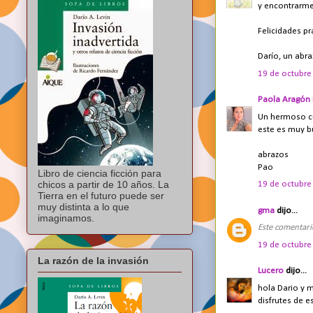
y encontrarme
Felicidades pr
Darío, un abra
19 de octubre 
Paola Aragón 
Un hermoso cue
este es muy b
abrazos
Pao
Libro de ciencia ficción para
chicos a partir de 10 años. La
19 de octubre 
Tierra en el futuro puede ser
muy distinta a lo que
gma
dijo...
imaginamos.
Este comentario
19 de octubre 
La razón de la invasión
Lucero
dijo...
hola Dario y m
disfrutes de e