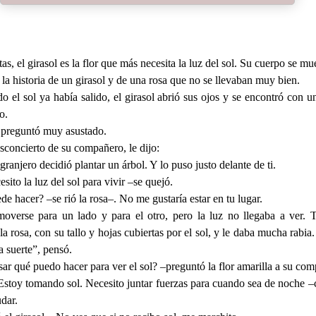
tas, el girasol es la flor que más necesita la luz del sol. Su cuerpo se mu
 la historia de un girasol y de una rosa que no se llevaban muy bien.
 el sol ya había salido, el girasol abrió sus ojos y se encontró con 
o.
preguntó muy asustado.
esconcierto de su compañero, le dijo:
ranjero decidió plantar un árbol. Y lo puso justo delante de ti.
ito la luz del sol para vivir –se quejó.
de hacer? –se rió la rosa–. No me gustaría estar en tu lugar.
 moverse para un lado y para el otro, pero la luz no llegaba a ver.
la rosa, con su tallo y hojas cubiertas por el sol, y le daba mucha rabi
a suerte”, pensó.
r qué puedo hacer para ver el sol? –preguntó la flor amarilla a su com
stoy tomando sol. Necesito juntar fuerzas para cuando sea de noche –c
udar.