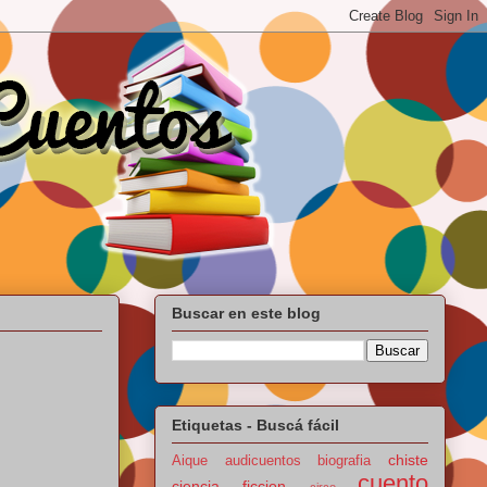
Buscar en este blog
Etiquetas - Buscá fácil
chiste
Aique
audicuentos
biografia
cuento
ciencia ficcion
circo