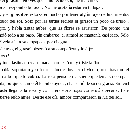
 el girasol–. No ves que si no recibo sol, me marchito.
a –respondió la rosa–. No me gustaría estar en tu lugar.
, y el girasol se esforzaba mucho por tener algún rayo de luz, mientras
calor del sol. Sólo por las tardes recibía el girasol un poco de brillo.
gro, y había tantas nubes, que las flores se asustaron. De pronto, una
jó todo a su paso. Sin embargo, el girasol se mantenía casi seco. Sólo 
 veía a la rosa empapada por el agua.
 detuvo, el girasol observó a su compañera y le dijo:
Rosa?
toda lastimada y arruinada –contestó muy triste la flor.
 había soportado y sufrido la fuerte lluvia y el viento, mientras que el
an árbol que lo cubría. La rosa pensó en la suerte que tenía su compañ
da, porque cuando él le pidió ayuda, ella se rió de su desgracia. Sin em
asta llegar a la rosa, y con una de sus hojas comenzó a secarla. La r
berse reído antes. Desde ese día, ambos compartieron la luz del sol.
os: