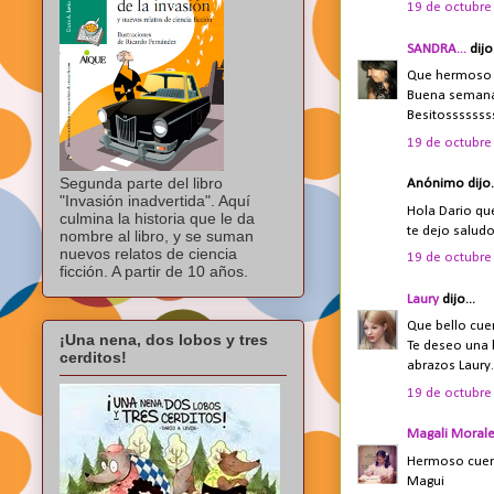
19 de octubre 
SANDRA...
dijo.
Que hermoso 
Buena seman
Besitosssssss
19 de octubre 
Segunda parte del libro
Anónimo dijo.
"Invasión inadvertida". Aquí
Hola Dario qu
culmina la historia que le da
te dejo salud
nombre al libro, y se suman
nuevos relatos de ciencia
19 de octubre 
ficción. A partir de 10 años.
Laury
dijo...
Que bello cue
¡Una nena, dos lobos y tres
Te deseo una
cerditos!
abrazos Laury.
19 de octubre 
Magali Moral
Hermoso cuent
Magui