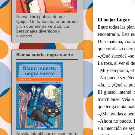
Nuevo libro publicado por
El mejor Lugar
Quipu. Un fantasma enamorado
y Un duende de verdad, con
Entre todas las plan
personajes divertidos y
encontrarlo. Esta es
curiosos.
Una mañana, cuando
que cubría su cuerp
Blanca suerte, negra suerte
–¿Qué sucede? –se 
La rosa, al ver el d
–Muy temprano, el g
–No puede ser. Neces
–Ja, ja. ¿Qué se pue
El girasol intentó
marchitarse. Veía a 
que tenga tanta mal
–¿Me ayudas a pensa
–Ahora no puedo. E
sin intención de ay
Novela infantil para chicos entre