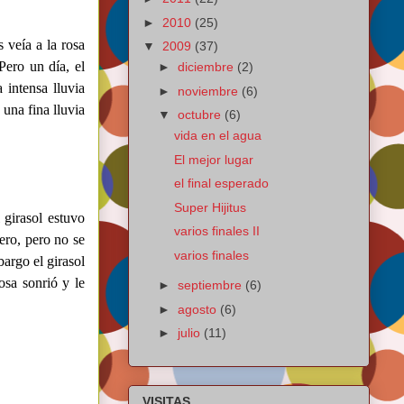
►
2010
(25)
 veía a la rosa
▼
2009
(37)
 Pero un día, el
►
diciembre
(2)
 intensa lluvia
►
noviembre
(6)
una fina lluvia
▼
octubre
(6)
vida en el agua
El mejor lugar
el final esperado
Super Hijitus
 girasol estuvo
varios finales II
ero, pero no se
varios finales
bargo el girasol
osa sonrió y le
►
septiembre
(6)
►
agosto
(6)
►
julio
(11)
VISITAS