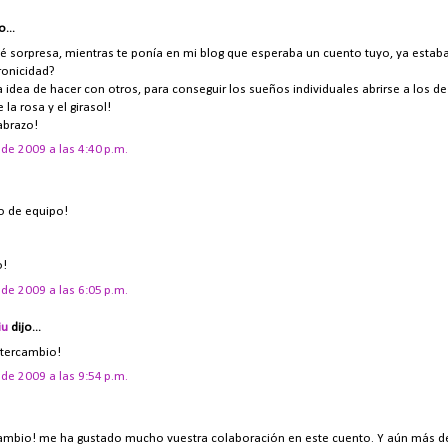
o...
ué sorpresa, mientras te ponía en mi blog que esperaba un cuento tuyo, ya estab
cronicidad?
 idea de hacer con otros, para conseguir los sueños individuales abrirse a los d
 la rosa y el girasol!
abrazo!
de 2009 a las 4:40 p.m.
jo de equipo!
o!
de 2009 a las 6:05 p.m.
iu
dijo...
ntercambio!
de 2009 a las 9:54 p.m.
cambio! me ha gustado mucho vuestra colaboración en este cuento. Y aún más 