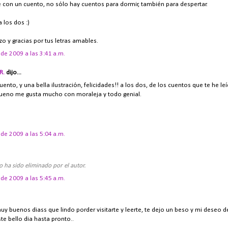
 con un cuento, no sólo hay cuentos para dormir, también para despertar.
a los dos :)
zo y gracias por tus letras amables.
de 2009 a las 3:41 a.m.
R.
dijo...
nto, y una bella ilustración, felicidades!! a los dos, de los cuentos que te he le
ueno me gusta mucho con moraleja y todo genial.
de 2009 a las 5:04 a.m.
 ha sido eliminado por el autor.
de 2009 a las 5:45 a.m.
uy buenos diass que lindo porder visitarte y leerte, te dejo un beso y mi deseo 
ste bello dia hasta pronto..