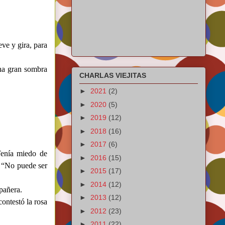
eve y gira, para
una gran sombra
CHARLAS VIEJITAS
►
2021
(2)
►
2020
(5)
►
2019
(12)
►
2018
(16)
►
2017
(6)
 Tenía miedo de
►
2016
(15)
a. “No puede ser
►
2015
(17)
►
2014
(12)
pañera.
►
2013
(12)
ontestó la rosa
►
2012
(23)
►
2011
(22)