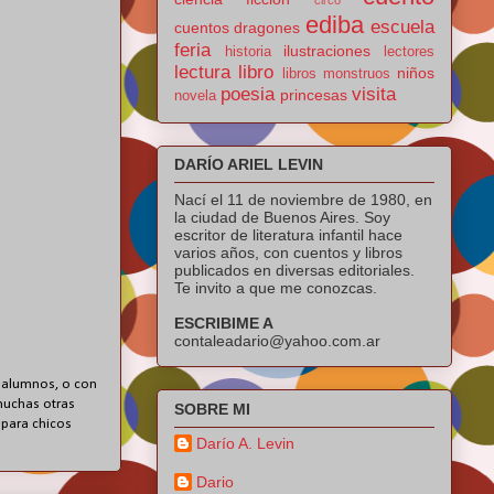
ediba
escuela
cuentos
dragones
feria
ilustraciones
historia
lectores
lectura
libro
niños
libros
monstruos
poesia
visita
princesas
novela
DARÍO ARIEL LEVIN
Nací el 11 de noviembre de 1980, en
la ciudad de Buenos Aires. Soy
escritor de literatura infantil hace
varios años, con cuentos y libros
publicados en diversas editoriales.
Te invito a que me conozcas.
ESCRIBIME A
contaleadario@yahoo.com.ar
us alumnos, o con
 muchas otras
SOBRE MI
 para chicos
Darío A. Levin
Dario