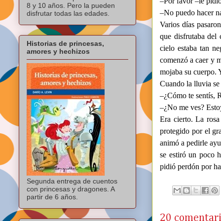
–Por favor –le pidió
8 y 10 años. Pero la pueden
–No puedo hacer nad
disfrutar todas las edades.
Varios días pasaron
que disfrutaba del 
Historias de princesas,
cielo estaba tan ne
amores y hechizos
comenzó a caer y mo
mojaba su cuerpo. Y
Cuando la lluvia se
–¿Cómo te sentís, 
–¿No me ves? Estoy 
Era cierto. La rosa
protegido por el gr
animó a pedirle ayu
se estiró un poco h
pidió perdón por ha
Segunda entrega de cuentos
con princesas y dragones. A
partir de 6 años.
20 comentari