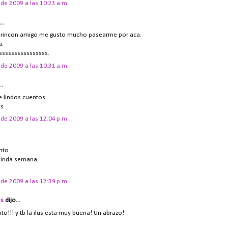
de 2009 a las 10:23 a.m.
..
rincon amigo me gusto mucho pasearme por aca.
a.
ssssssssssssssss.
de 2009 a las 10:31 a.m.
..
e lindos cuentos
os
de 2009 a las 12:04 p.m.
nto
 linda semana
de 2009 a las 12:39 p.m.
es
dijo...
o!!! y tb la ilus esta muy buena! Un abrazo!